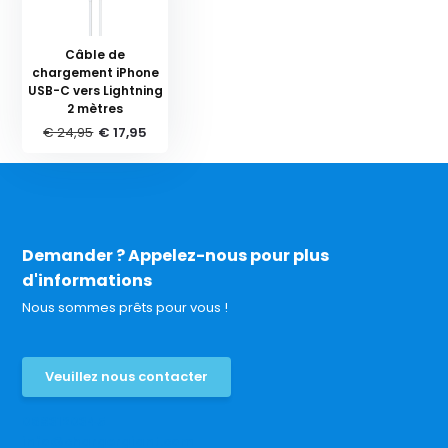
Câble de
chargement iPhone
USB-C vers Lightning
2 mètres
€ 24,95
€ 17,95
Demander ? Appelez-nous pour plus
d'informations
Nous sommes prêts pour vous !
Veuillez nous contacter
0683120345
info@chargergiant.com